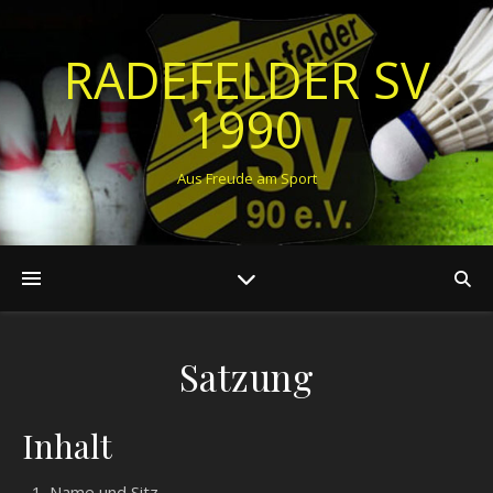
RADEFELDER SV
1990
Aus Freude am Sport
Satzung
Inhalt
Name und Sitz